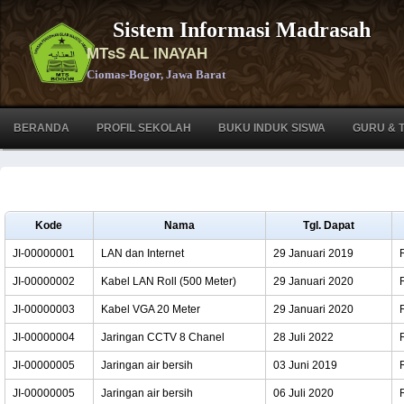
Sistem Informasi
Madrasah
MTsS AL INAYAH
Ciomas-Bogor, Jawa Barat
BERANDA
PROFIL SEKOLAH
BUKU INDUK SISWA
GURU & 
Kode
Nama
Tgl. Dapat
JI-00000001
LAN dan Internet
29 Januari 2019
JI-00000002
Kabel LAN Roll (500 Meter)
29 Januari 2020
JI-00000003
Kabel VGA 20 Meter
29 Januari 2020
JI-00000004
Jaringan CCTV 8 Chanel
28 Juli 2022
JI-00000005
Jaringan air bersih
03 Juni 2019
JI-00000005
Jaringan air bersih
06 Juli 2020